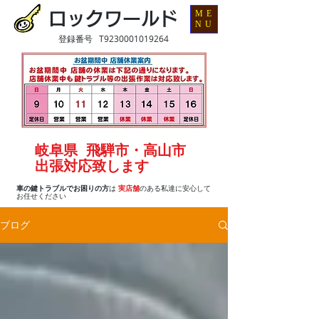
ME
ロックワールド
NU
登録番号 T9230001019264
岐阜県 飛騨市・高山市
出張対応致します
車の鍵トラブルでお困りの方
は
実店舗
のある私達に安心して
お任せください
ブログ