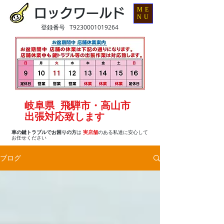
ME
ロックワールド
NU
登録番号 T9230001019264
岐阜県 飛騨市・高山市
出張対応致します
車の鍵トラブルでお困りの方
は
実店舗
のある私達に安心して
お任せください
ブログ