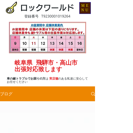
ME
ロックワールド
NU
登録番号 T9230001019264
岐阜県 飛騨市・高山市
出張対応致します
車の鍵トラブルでお困りの方
は
実店舗
のある私達に安心して
お任せください
ブログ