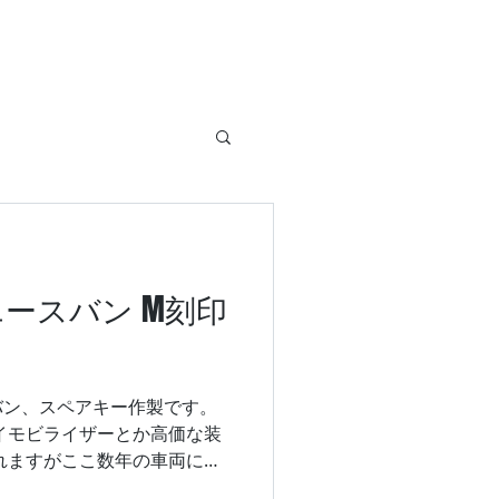
ースバン M刻印
バン、スペアキー作製です。
イモビライザーとか高価な装
れますがここ数年の車両には
ウンエースの場合、鍵の金属