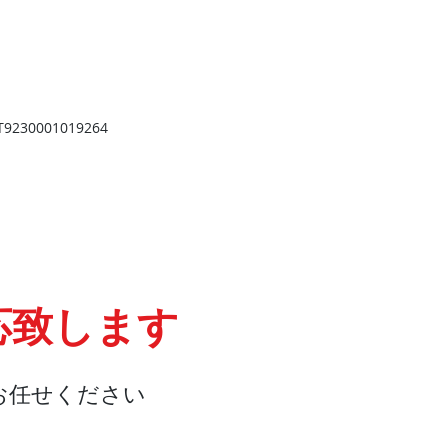
​
高岡店
高岡市野村724
野村第一ビル103
2
TEL 0766-73-2469
9
230001019264
応致します
お任せください
会社概要
『よくある質問』