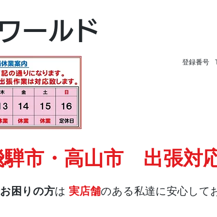
富山本店
ワールド
富山市黒瀬496-
TEL 076-494-826
登録番号 T9
飛騨市・高山市 出張対
お困りの方
は
実店舗
のある私達に安心して
店舗・合鍵
料金
Blog
お問合せ