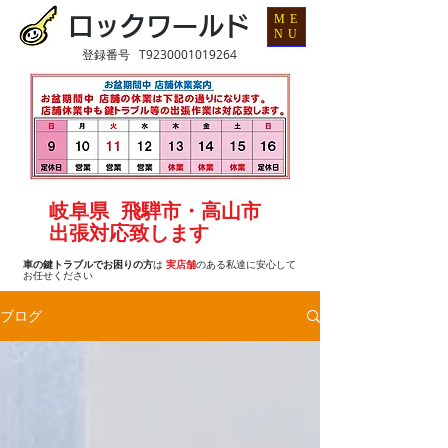
ME
ロックワールド
NU
登録番号 T9230001019264
岐阜県 飛騨市・高山市
出張対応致します
車の鍵トラブルでお困りの方
は
実店舗
のある私達に安心して
お任せください
ブログ