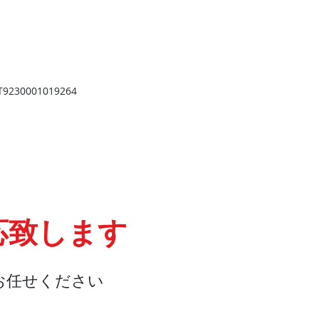
​
高岡店
高岡市野村724
野村第一ビル103
2
TEL 0766-73-2469
9
230001019264
応致します
お任せください
会社概要
『よくある質問』