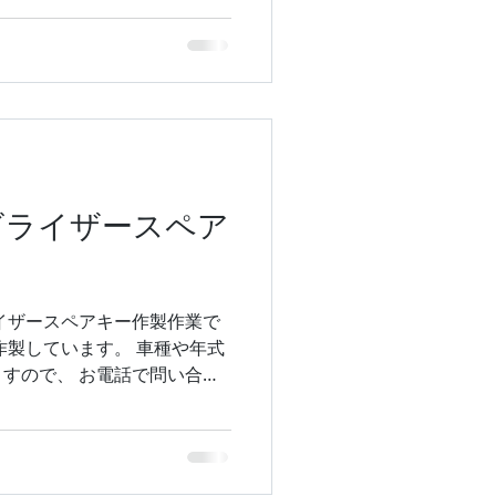
ビライザースペア
イザースペアキー作製作業で
作製しています。 車種や年式
すので、 お電話で問い合わ
サキ #バイク #イモビライ
ー作製 #鍵の紛失 #復旧作
屋