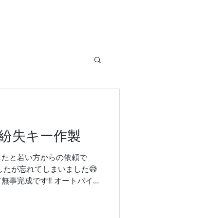
紛失キー作製
したと若い方からの依頼で
したが忘れてしまいました😅
無事完成です‼️ オートバイ
はお気軽にご相談ください #
イク #鍵の紛失 #紛失キー
ー #復旧作業 #富山 #鍵