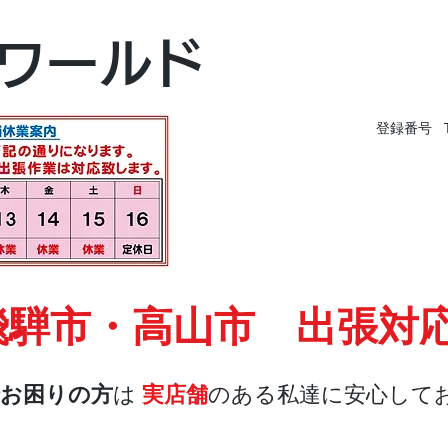
富山本店
ワールド
富山市黒瀬496-
TEL 076-494-826
登録番号 T9
飛騨市・高山市 出張対
お困りの方
は
実店舗
のある私達に安心して
店舗・合鍵
料金
Blog
お問合せ