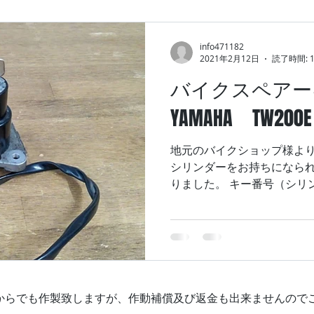
info471182
2021年2月12日
読了時間: 
バイクスペア
YAMAHA TW2
地元のバイクショップ様より 
シリンダーをお持ちになられ
りました。 キー番号（シリ
ピューターマシンにて作製し
持参して頂ければカギを作製い
© 2020 by LOCKWORLD. Proudly created with
Wix.com
鍵からでも作製致しますが、作動補償及び返金も出来ませんので