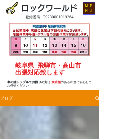
ME
ロックワールド
NU
登録番号 T9230001019264
岐阜県 飛騨市・高山市
出張対応致します
車の鍵トラブルでお困りの方
は
実店舗
のある私達に安心して
お任せください
ブログ