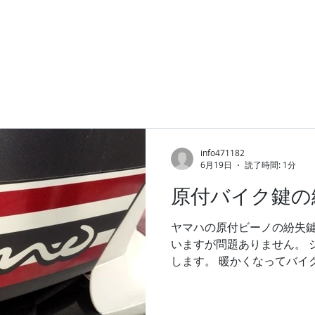
info471182
6月19日
読了時間: 1分
原付バイク鍵の
ヤマハの原付ビーノの紛失鍵
いますが問題ありません。 
します。 暖かくなってバイ
多くなりました。 二輪車の
お任せ下さい。 #ヤマハ原
ーノ #紛失キー作製 #復