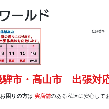
富山本店
ワールド
富山市黒瀬496-
TEL 076-494-826
登録番号 T9
飛騨市・高山市 出張対
お困りの方
は
実店舗
のある私達に安心して
店舗・合鍵
料金
Blog
お問合せ