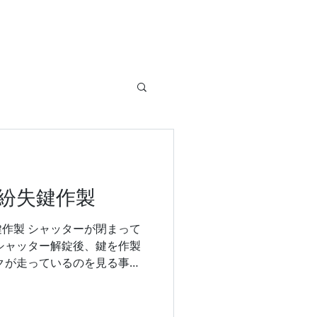
紛失鍵作製
作製 シャッターが閉まって
シャッター解錠後、鍵を作製
クが走っているのを見る事が
鍵の紛失もロックワールドへ
付ビーノ #ヤマハ原付 #ビ
旧作業 #スペアキー作製 #