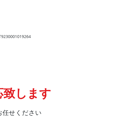
​
高岡店
高岡市野村724
野村第一ビル103
2
TEL 0766-73-2469
9
230001019264
応致します
お任せください
会社概要
『よくある質問』