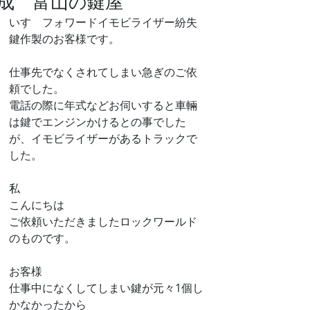
成 富山の鍵屋
いすゞフォワードイモビライザー紛失
鍵作製のお客様です。
仕事先でなくされてしまい急ぎのご依
頼でした。
電話の際に年式などお伺いすると車輛
は鍵でエンジンかけるとの事でした
が、イモビライザーがあるトラックで
した。
私
こんにちは
ご依頼いただきましたロックワールド
のものです。
お客様
仕事中になくしてしまい鍵が元々1個し
かなかったから