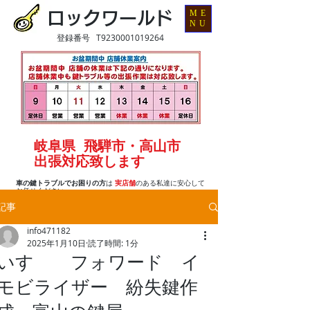
ME
ロックワールド
NU
登録番号 T9230001019264
岐阜県 飛騨市・高山市
出張対応致します
車の鍵トラブルでお困りの方
は
実店舗
のある私達に安心して
お任せください
記事
info471182
2025年1月10日
読了時間: 1分
いすゞ フォワード イ
モビライザー 紛失鍵作