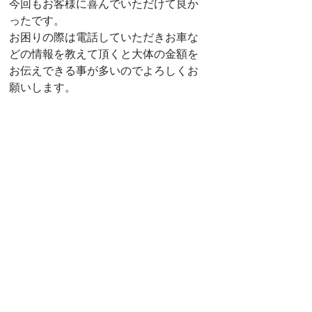
今回もお客様に喜んでいただけて良か
ったです。
お困りの際は電話していただきお車な
どの情報を教えて頂くと大体の金額を
お伝えできる事が多いのでよろしくお
願いします。
#トラック
#いすゞフォワード
#い
すゞ
#フォワード
#イモビライザ
ー
#紛失キー作製
#復旧作業
#鍵
の紛失
#富山
#高岡
#鍵屋
最新記事
すべて表示