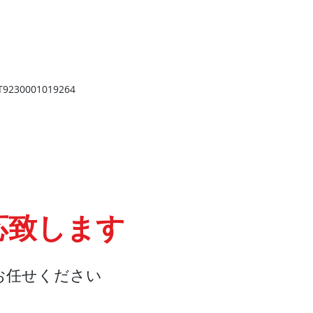
​
高岡店
高岡市野村724
野村第一ビル103
2
TEL 0766-73-2469
9
230001019264
応致します
お任せください
会社概要
『よくある質問』