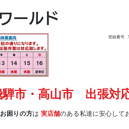
富山本店
ワールド
富山市黒瀬496-
TEL 076-494-826
登録番号 T9
飛騨市・高山市 出張対
お困りの方
は
実店舗
のある私達に安心して
店舗・合鍵
料金
Blog
お問合せ