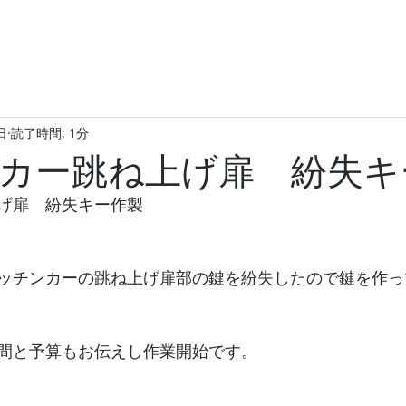
日
読了時間: 1分
カー跳ね上げ扉 紛失キ
げ扉　紛失キー作製
ッチンカーの跳ね上げ扉部の鍵を紛失したので鍵を作っ
間と予算もお伝えし作業開始です。