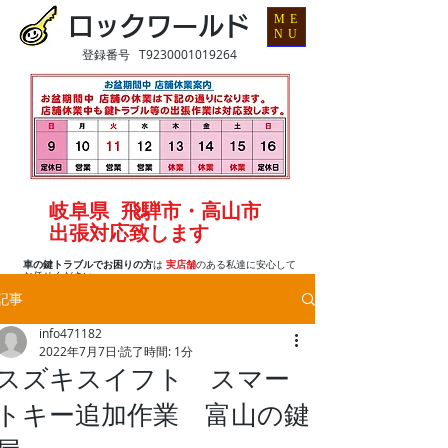
ME
ロックワールド
NU
登録番号 T9230001019264
岐阜県 飛騨市・高山市
出張対応致します
車の鍵トラブルでお困りの方
は
実店舗
のある私達に安心して
お任せください
記事
info471182
2022年7月7日
読了時間: 1分
スズキスイフト スマー
トキー追加作業 富山の鍵