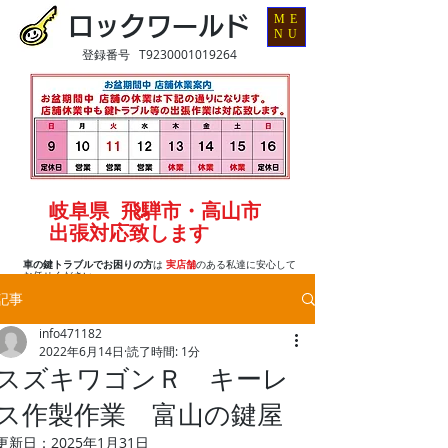
ME
ロックワールド
NU
登録番号 T9230001019264
岐阜県 飛騨市・高山市
出張対応致します
車の鍵トラブルでお困りの方
は
実店舗
のある私達に安心して
お任せください
記事
info471182
2022年6月14日
読了時間: 1分
スズキワゴンＲ キーレ
ス作製作業 富山の鍵屋
更新日：
2025年1月31日