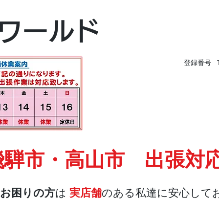
富山本店
ワールド
富山市黒瀬496-
TEL 076-494-826
登録番号 T9
飛騨市・高山市 出張対
お困りの方
は
実店舗
のある私達に安心して
店舗・合鍵
料金
Blog
お問合せ