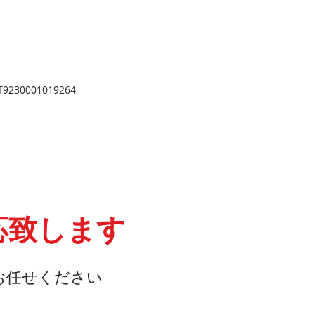
​
高岡店
高岡市野村724
野村第一ビル103
2
TEL 0766-73-2469
9
230001019264
応致します
お任せください
会社概要
『よくある質問』