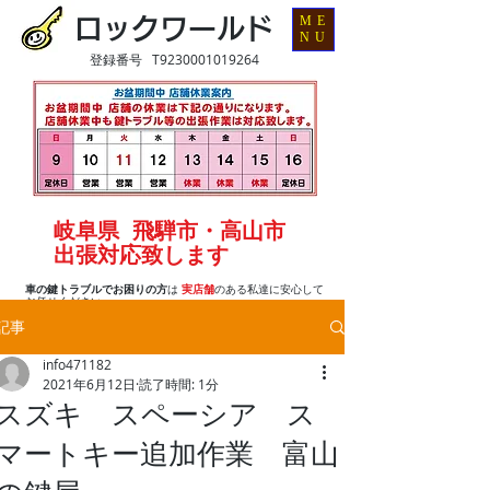
ME
ロックワールド
NU
登録番号 T9230001019264
岐阜県 飛騨市・高山市
出張対応致します
車の鍵トラブルでお困りの方
は
実店舗
のある私達に安心して
お任せください
記事
info471182
2021年6月12日
読了時間: 1分
スズキ スペーシア ス
マートキー追加作業 富山