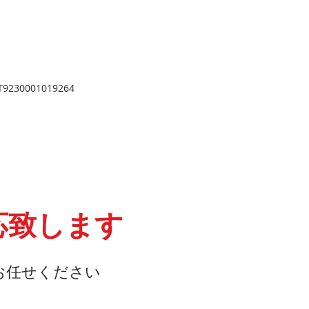
​
高岡店
高岡市野村724
野村第一ビル103
2
TEL 0766-73-2469
9
230001019264
応致します
お任せください
会社概要
『よくある質問』