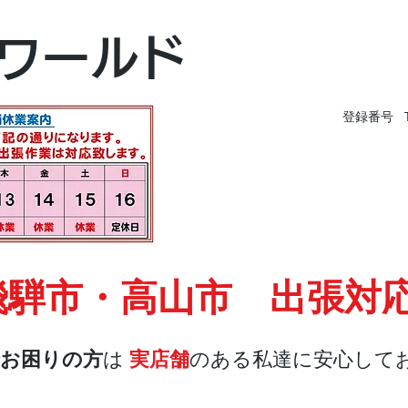
富山本店
ワールド
富山市黒瀬496-
TEL 076-494-826
登録番号 T9
飛騨市・高山市 出張対
お困りの方
は
実店舗
のある私達に安心して
店舗・合鍵
料金
Blog
お問合せ