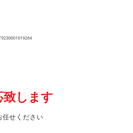
​
高岡店
高岡市野村724
野村第一ビル103
2
TEL 0766-73-2469
9
230001019264
応致します
お任せください
会社概要
『よくある質問』