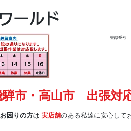
富山本店
ワールド
富山市黒瀬496-
TEL 076-494-826
登録番号 T9
飛騨市・高山市 出張対
お困りの方
は
実店舗
のある私達に安心して
店舗・合鍵
料金
Blog
お問合せ