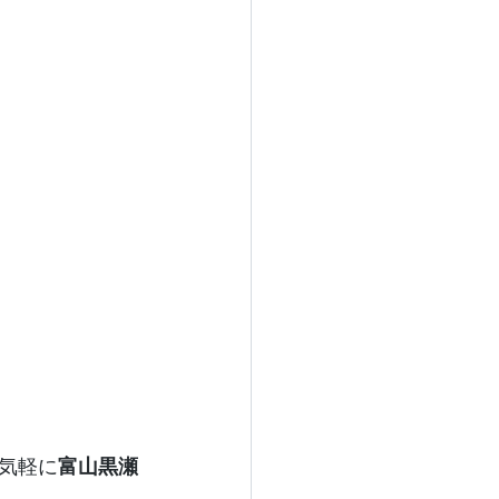
気軽に
富山黒瀬