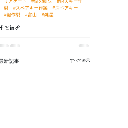
リアゲート
#鍵の紛失
#紛失キー作
製
#スペアキー作製
#スペアキー
#鍵作製
#富山
#鍵屋
最新記事
すべて表示