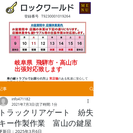
ME
ロックワールド
NU
登録番号 T9230001019264
岐阜県 飛騨市・高山市
出張対応致します
車の鍵トラブルでお困りの方
は
実店舗
のある私達に安心して
お任せください
記事
info471182
2021年7月3日
読了時間: 1分
トラックリアゲート 紛失
キー作製作業 富山の鍵屋
更新日：
2025年3月6日