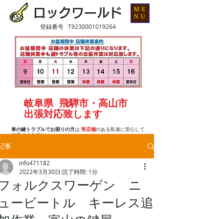
ME
ロックワールド
NU
登録番号 T9230001019264
岐阜県 飛騨市・高山市
出張対応致します
車の鍵トラブルでお困りの方
は
実店舗
のある私達に安心して
お任せください
記事
info471182
2022年3月30日
読了時間: 1分
フォルクスワーゲン ニ
ュービートル キーレス追