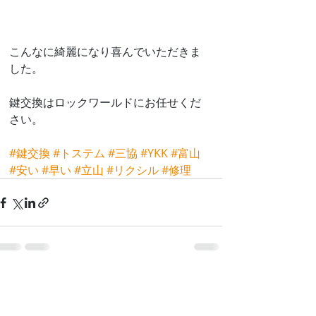
こんなに綺麗になり喜んでいただきま
した。
鍵交換はロックワールドにお任せくだ
さい。
#鍵交換
#トステム
#三協
#YKK
#富山
#安い
#早い
#立山
#リクシル
#修理
最新記事
すべて表示