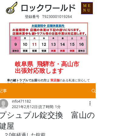
ME
ロックワールド
NU
登録番号 T9230001019264
岐阜県 飛騨市・高山市
出張対応致します
車の鍵トラブルでお困りの方
は
実店舗
のある私達に安心して
お任せください
記事
info471182
2021年2月12日
読了時間: 1分
プシュプル錠交換 富山の
鍵屋
２0年経過した錠前