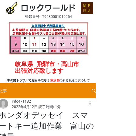
ME
ロックワールド
NU
登録番号 T9230001019264
岐阜県 飛騨市・高山市
出張対応致します
車の鍵トラブルでお困りの方
は
実店舗
のある私達に安心して
お任せください
記事
info471182
2022年4月12日
読了時間: 1分
ホンダオデッセイ スマ
ートキー追加作業 富山の