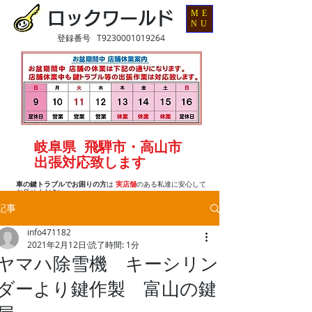
ME
ロックワールド
NU
登録番号 T9230001019264
岐阜県 飛騨市・高山市
出張対応致します
車の鍵トラブルでお困りの方
は
実店舗
のある私達に安心して
お任せください
記事
info471182
2021年2月12日
読了時間: 1分
ヤマハ除雪機 キーシリン
ダーより鍵作製 富山の鍵