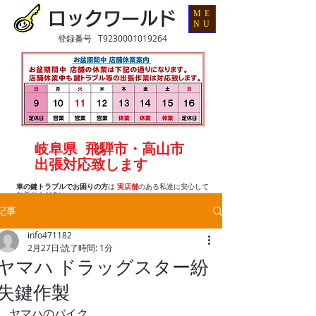
ME
ロックワールド
NU
登録番号 T9230001019264
岐阜県 飛騨市・高山市
出張対応致します
車の鍵トラブルでお困りの方
は
実店舗
のある私達に安心して
お任せください
記事
info471182
2月27日
読了時間: 1分
ヤマハ ドラッグスター紛
失鍵作製
ヤマハのバイク