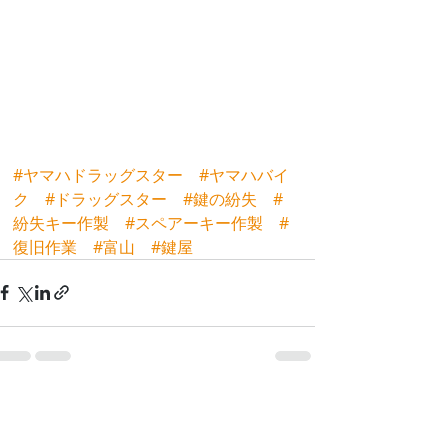
#ヤマハドラッグスター
#ヤマハバイ
ク
#ドラッグスター
#鍵の紛失
#
紛失キー作製
#スペアーキー作製
#
復旧作業
#富山
#鍵屋
最新記事
すべて表示