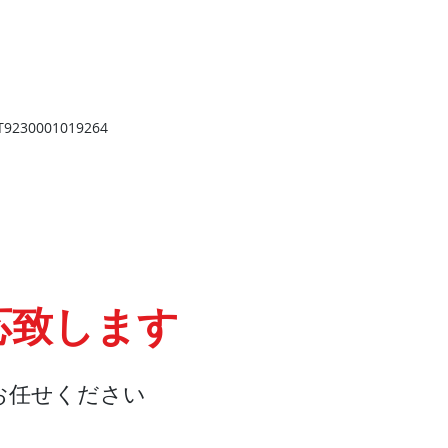
​
高岡店
高岡市野村724
野村第一ビル103
2
TEL 0766-73-2469
9
230001019264
応致します
お任せください
会社概要
『よくある質問』