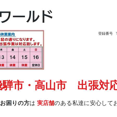
富山本店
ワールド
富山市黒瀬496-
TEL 076-494-826
登録番号 T9
飛騨市・高山市 出張対
お困りの方
は
実店舗
のある私達に安心して
店舗・合鍵
料金
Blog
お問合せ