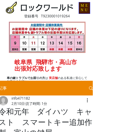
ME
ロックワールド
NU
登録番号 T9230001019264
岐阜県 飛騨市・高山市
出張対応致します
車の鍵トラブルでお困りの方
は
実店舗
のある私達に安心して
お任せください
記事
info471182
2月10日
読了時間: 1分
令和元年 ダイハツ キャ
スト スマートキー追加作