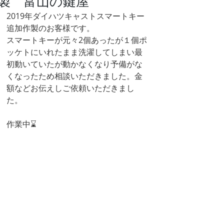
製 富山の鍵屋
2019年ダイハツキャストスマートキー
追加作製のお客様です。
スマートキーが元々2個あったが１個ポ
ッケトにいれたまま洗濯してしまい最
初動いていたが動かなくなり予備がな
くなったため相談いただきました。金
額などお伝えしご依頼いただきまし
た。
作業中⌛