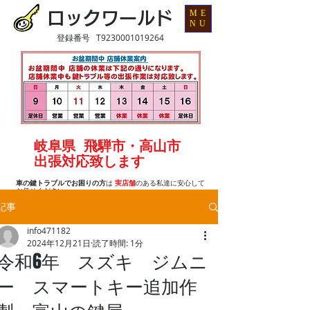
ME
ロックワールド
NU
登録番号 T9230001019264
岐阜県 飛騨市・高山市
出張対応致します
車の鍵トラブルでお困りの方
は
実店舗
のある私達に安心して
お任せください
記事
info471182
2024年12月21日
読了時間: 1分
令和6年 スズキ ジムニ
ー スマートキー追加作