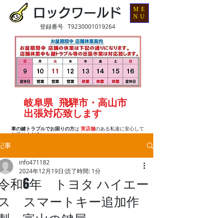
ME
ロックワールド
NU
登録番号 T9230001019264
岐阜県 飛騨市・高山市
出張対応致します
車の鍵トラブルでお困りの方
は
実店舗
のある私達に安心して
お任せください
記事
info471182
2024年12月19日
読了時間: 1分
令和6年 トヨタ ハイエー
ス スマートキー追加作