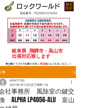
ME
ロックワールド
NU
登録番号 T9230001019264
岐阜県 飛騨市・高山市
出張対応致します
車の鍵トラブルでお困りの方
は
実店舗
のある私達に安心して
お任せください
記事
info471182
2021年2月12日
読了時間: 1分
会社事務所 風除室の鍵交
換 ALPHA LP4056-ALU 富山