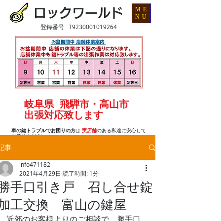
ME
ロックワールド
NU
登録番号 T9230001019264
岐阜県 飛騨市・高山市
出張対応致します
車の鍵トラブルでお困りの方
は
実店舗
のある私達に安心して
お任せください
記事
info471182
2021年4月29日
読了時間: 1分
勝手口引き戸 召し合せ錠
加工交換 富山の鍵屋
近郊のお客様よりのご相談で、勝手口