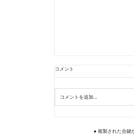
コメント
コメントを追加…
平成25年式 スズキ エブリ
イワゴン キーレス作製 富
山の鍵屋
● 複製された合