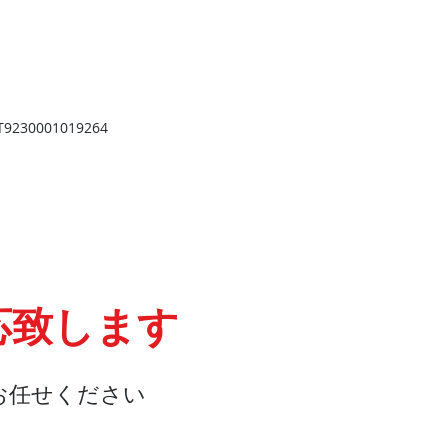
​
高岡店
高岡市野村724
野村第一ビル103
2
TEL 0766-73-2469
9
230001019264
応致します
お任せください
会社概要
『よくある質問』