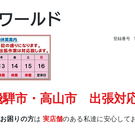
富山本店
ワールド
富山市黒瀬496-
TEL 076-494-826
登録番号 T9
飛騨市・高山市 出張対
お困りの方
は
実店舗
のある私達に安心して
店舗・合鍵
料金
Blog
お問合せ