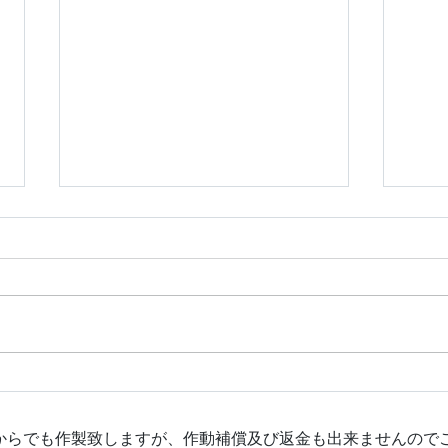
令和８年 ダイハツ コペ
新日
ン スマートキー追加作製
ア 
© 2020 by LOCKWORLD. Proudly created with
Wix.com
鍵からでも作製致しますが、作動補償及び返金も出来ませんので