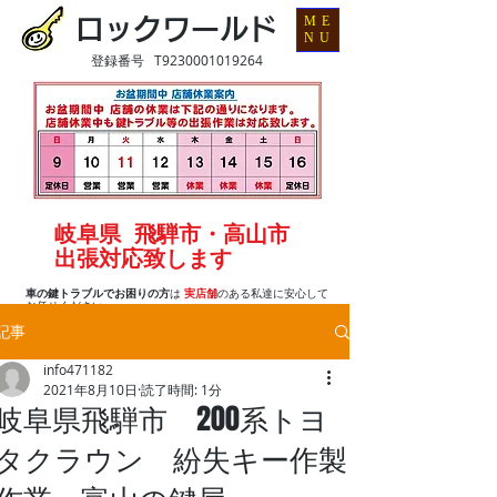
ME
ロックワールド
NU
登録番号 T9230001019264
岐阜県 飛騨市・高山市
出張対応致します
車の鍵トラブルでお困りの方
は
実店舗
のある私達に安心して
お任せください
記事
info471182
2021年8月10日
読了時間: 1分
岐阜県飛騨市 200系トヨ
タクラウン 紛失キー作製