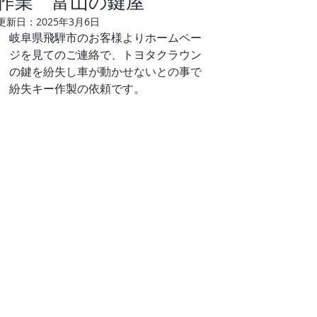
作業 富山の鍵屋
更新日：
2025年3月6日
岐阜県飛騨市のお客様よりホームペー
ジを見てのご連絡で、トヨタクラウン
の鍵を
紛失し車が動かせないとの事で
紛失キー作製の依頼です。