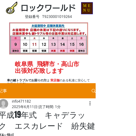
ME
ロックワールド
NU
登録番号 T9230001019264
岐阜県 飛騨市・高山市
出張対応致します
車の鍵トラブルでお困りの方
は
実店舗
のある私達に安心して
お任せください
記事
info471182
2025年6月11日
読了時間: 1分
平成19年式 キャデラッ
ク エスカレード 紛失鍵