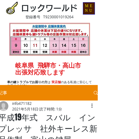
ME
ロックワールド
NU
登録番号 T9230001019264
岐阜県 飛騨市・高山市
出張対応致します
車の鍵トラブルでお困りの方
は
実店舗
のある私達に安心して
お任せください
記事
info471182
2021年5月18日
読了時間: 1分
平成19年式 スバル イン
プレッサ 社外キーレス新