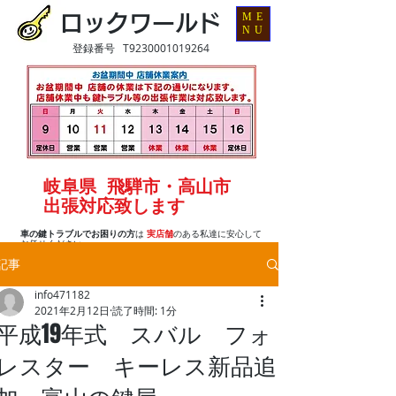
ME
ロックワールド
NU
登録番号 T9230001019264
岐阜県 飛騨市・高山市
出張対応致します
車の鍵トラブルでお困りの方
は
実店舗
のある私達に安心して
お任せください
記事
info471182
2021年2月12日
読了時間: 1分
平成19年式 スバル フォ
レスター キーレス新品追