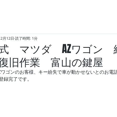
年2月12日
読了時間: 1分
年式 マツダ AZワゴン 
復旧作業 富山の鍵屋
ダAZワゴンのお客様、キー紛失で車が動かせないとのお電
登録完了です。