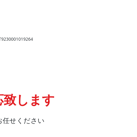
​
高岡店
高岡市野村724
野村第一ビル103
2
TEL 0766-73-2469
9
230001019264
応致します
お任せください
会社概要
『よくある質問』