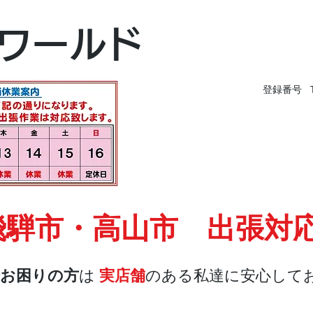
富山本店
ワールド
富山市黒瀬496-
TEL 076-494-826
登録番号 T9
飛騨市・高山市 出張対
お困りの方
は
実店舗
のある私達に安心して
店舗・合鍵
料金
Blog
お問合せ