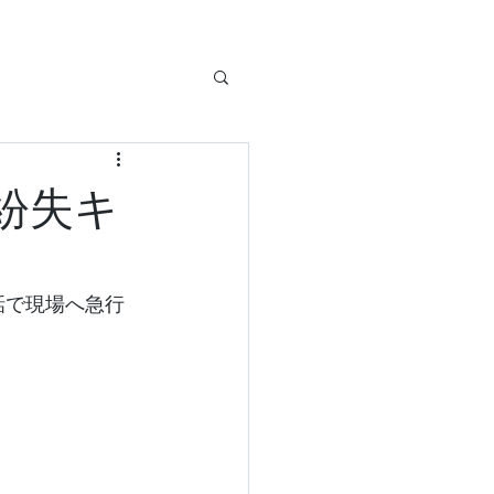
紛失キ
話で現場へ急行