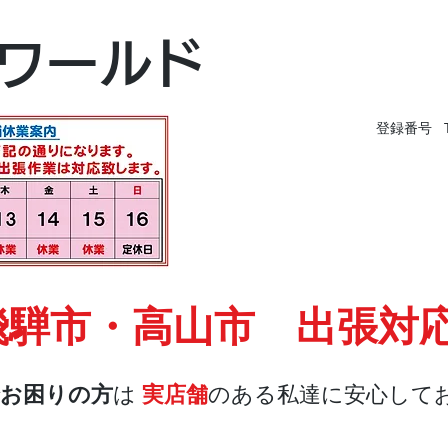
富山本店
ワールド
富山市黒瀬496-
TEL 076-494-826
登録番号 T9
飛騨市・高山市 出張対
お困りの方
は
実店舗
のある私達に安心して
店舗・合鍵
料金
Blog
お問合せ