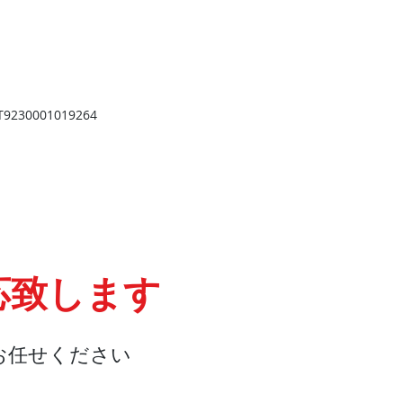
​
高岡店
高岡市野村724
野村第一ビル103
2
TEL 0766-73-2469
9
230001019264
応致します
お任せください
会社概要
『よくある質問』