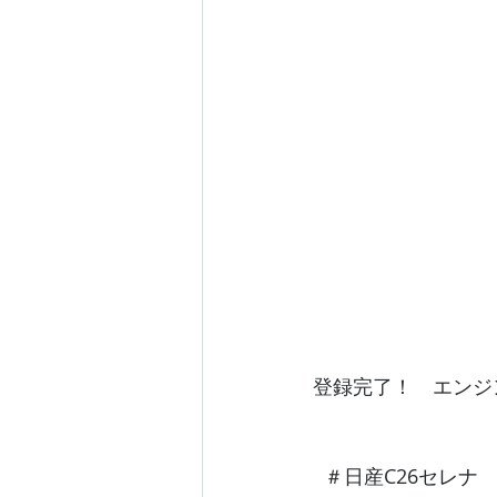
登録完了！　エンジ
  ＃日産C26セレ