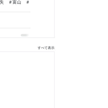
失　＃富山　＃
すべて表示