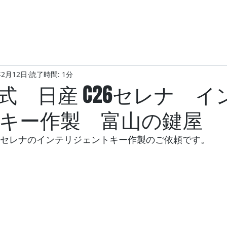
年2月12日
読了時間: 1分
年式 日産 C26セレナ イ
トキー作製 富山の鍵屋
C26セレナのインテリジェントキー作製のご依頼です。