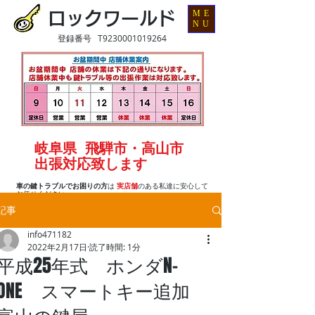
ME
ロックワールド
NU
登録番号 T9230001019264
岐阜県 飛騨市・高山市
出張対応致します
車の鍵トラブルでお困りの方
は
実店舗
のある私達に安心して
お任せください
記事
info471182
2022年2月17日
読了時間: 1分
平成25年式 ホンダN-
ONE スマートキー追加