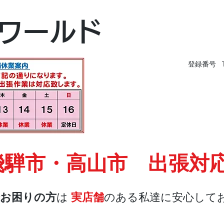
富山本店
ワールド
富山市黒瀬496-
TEL 076-494-826
登録番号 T9
飛騨市・高山市 出張対
お困りの方
は
実店舗
のある私達に安心して
店舗・合鍵
料金
Blog
お問合せ