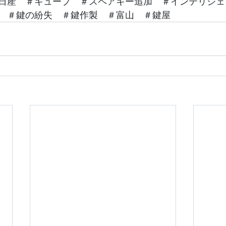
日産　＃キューブ　＃スペアキー追加　＃インテリジェ
　＃鍵の紛失　＃鍵作製　＃富山　＃鍵屋