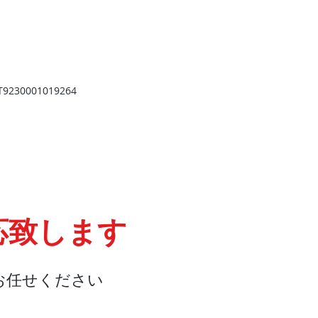
​
高岡店
高岡市野村724
野村第一ビル103
2
TEL 0766-73-2469
9
230001019264
応致します
お任せください
会社概要
『よくある質問』