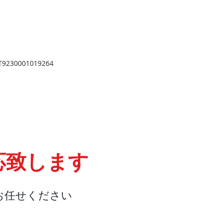
​
高岡店
高岡市野村724
野村第一ビル103
2
TEL 0766-73-2469
9
230001019264
応致します
お任せください
会社概要
『よくある質問』