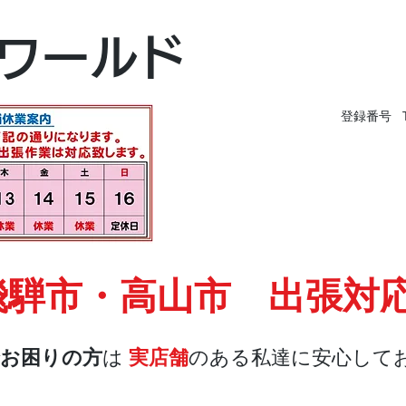
富山本店
ワールド
富山市黒瀬496-
TEL 076-494-826
登録番号 T9
飛騨市・高山市 出張対
お困りの方
は
実店舗
のある私達に安心して
店舗・合鍵
料金
Blog
お問合せ