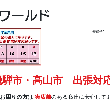
富山本店
ワールド
富山市黒瀬496-
TEL 076-494-826
登録番号 T9
飛騨市・高山市 出張対
お困りの方
は
実店舗
のある私達に安心して
店舗・合鍵
料金
Blog
お問合せ