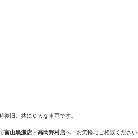
時復旧、共にＯＫな車両です。
で
富山黒瀬店・高岡野村店
へ　お気軽にご相談ください