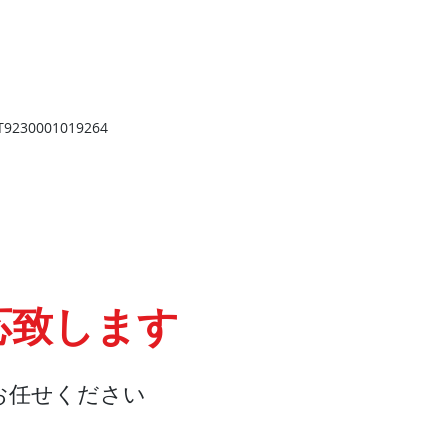
​
高岡店
高岡市野村724
野村第一ビル103
2
TEL 0766-73-2469
9
230001019264
応致します
お任せください
会社概要
『よくある質問』