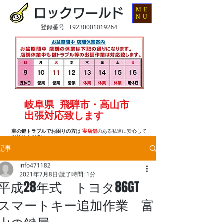
ME
ロックワールド
NU
登録番号 T9230001019264
岐阜県 飛騨市・高山市
出張対応致します
車の鍵トラブルでお困りの方
は
実店舗
のある私達に安心して
お任せください
記事
info471182
2021年7月8日
読了時間: 1分
平成28年式 トヨタ86GT
スマートキー追加作業 富