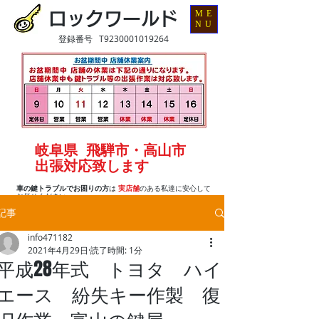
ME
ロックワールド
NU
登録番号 T9230001019264
岐阜県 飛騨市・高山市
出張対応致します
車の鍵トラブルでお困りの方
は
実店舗
のある私達に安心して
お任せください
記事
info471182
2021年4月29日
読了時間: 1分
平成28年式 トヨタ ハイ
エース 紛失キー作製 復