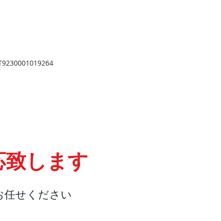
​
高岡店
高岡市野村724
野村第一ビル103
2
TEL 0766-73-2469
9
230001019264
応致します
お任せください
会社概要
『よくある質問』