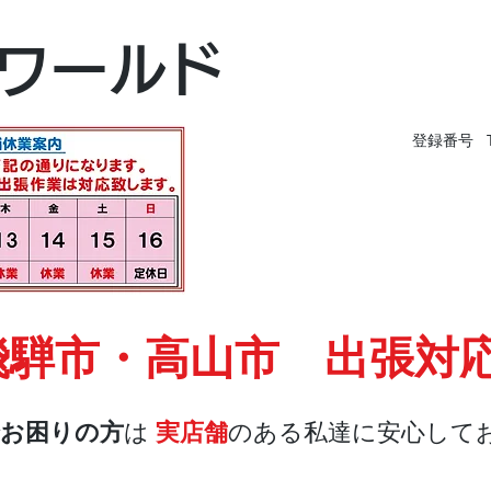
富山本店
ワールド
富山市黒瀬496-
TEL 076-494-826
登録番号 T9
飛騨市・高山市 出張対
お困りの方
は
実店舗
のある私達に安心して
店舗・合鍵
料金
Blog
お問合せ