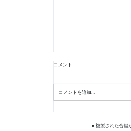
コメント
コメントを追加…
平成25年式 スズキ エブリ
イワゴン キーレス作製 富
山の鍵屋
● 複製された合