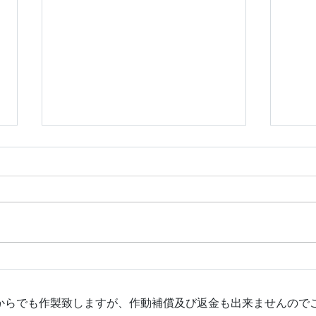
令和８年 ダイハツ コペ
新日
ン スマートキー追加作製
ア 
© 2020 by LOCKWORLD. Proudly created with
Wix.com
鍵からでも作製致しますが、作動補償及び返金も出来ませんので