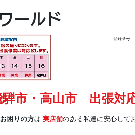
富山本店
ワールド
富山市黒瀬496-
TEL 076-494-826
登録番号 T9
飛騨市・高山市 出張対
お困りの方
は
実店舗
のある私達に安心して
店舗・合鍵
料金
Blog
お問合せ