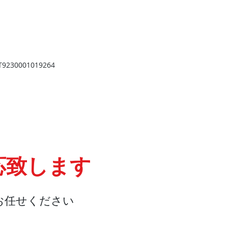
​
高岡店
高岡市野村724
野村第一ビル103
2
TEL 0766-73-2469
9
230001019264
応致します
お任せください
会社概要
『よくある質問』