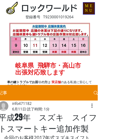
ME
ロックワールド
NU
登録番号 T9230001019264
岐阜県 飛騨市・高山市
出張対応致します
車の鍵トラブルでお困りの方
は
実店舗
のある私達に安心して
お任せください
記事
info471182
6月11日
読了時間: 1分
平成29年 スズキ スイフ
トスマートキー追加作製
今回のお客様2017年式スズキスイフト