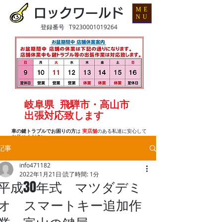
ME
ロックワールド
NU
登録番号 T9230001019264
岐阜県 飛騨市・高山市
出張対応致します
車の鍵トラブルでお困りの方
は
実店舗
のある私達に安心して
お任せください
記事
info471182
2022年1月21日
読了時間: 1分
平成30年式 マツダデミ
オ スマートキー追加作