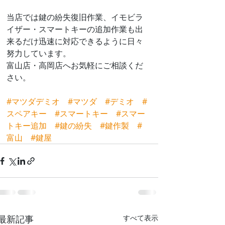
当店では鍵の紛失復旧作業、イモビラ
イザー・スマートキーの追加作業も出
来るだけ迅速に対応できるように日々
努力しています。
富山店・高岡店へお気軽にご相談くだ
さい。
#マツダデミオ
#マツダ
#デミオ
#
スペアキー
#スマートキー
#スマー
トキー追加
#鍵の紛失
#鍵作製
#
富山
#鍵屋
最新記事
すべて表示