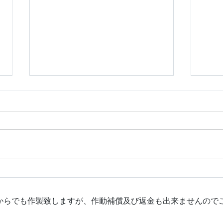
令和８年 ダイハツ コペ
新日
ン スマートキー追加作製
ア 
© 2020 by LOCKWORLD. Proudly created with
Wix.com
鍵からでも作製致しますが、作動補償及び返金も出来ませんので