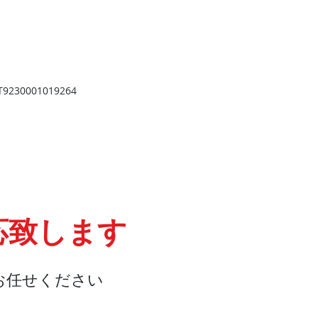
​
高岡店
高岡市野村724
野村第一ビル103
2
TEL 0766-73-2469
9
230001019264
応致します
お任せください
会社概要
『よくある質問』