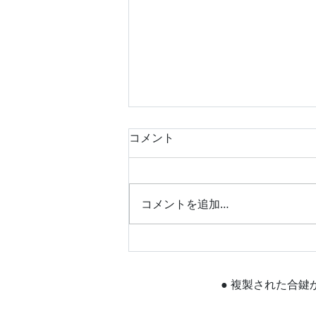
コメント
コメントを追加…
平成25年式 スズキ エブリ
イワゴン キーレス作製 富
山の鍵屋
● 複製された合