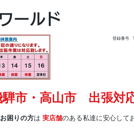
富山本店
ワールド
富山市黒瀬496-
TEL 076-494-826
登録番号 T9
飛騨市・高山市 出張対
お困りの方
は
実店舗
のある私達に安心して
店舗・合鍵
料金
Blog
お問合せ