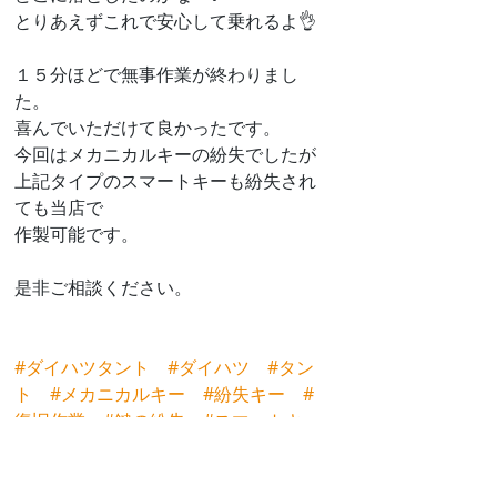
とりあえずこれで安心して乗れるよ👌
１５分ほどで無事作業が終わりまし
た。
喜んでいただけて良かったです。
今回はメカニカルキーの紛失でしたが
上記タイプのスマートキーも紛失され
ても当店で
作製可能です。
是非ご相談ください。
#ダイハツタント
#ダイハツ
#タン
ト
#メカニカルキー
#紛失キー
#
復旧作業
#鍵の紛失
#スマートキ
ー
#富山
#高岡
#鍵屋