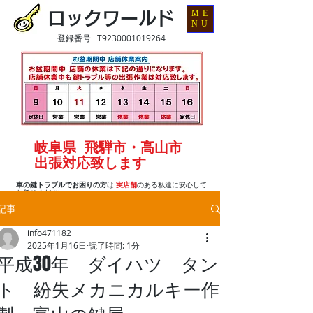
ME
ロックワールド
NU
登録番号 T9230001019264
岐阜県 飛騨市・高山市
出張対応致します
車の鍵トラブルでお困りの方
は
実店舗
のある私達に安心して
お任せください
記事
info471182
2025年1月16日
読了時間: 1分
平成30年 ダイハツ タン
ト 紛失メカニカルキー作