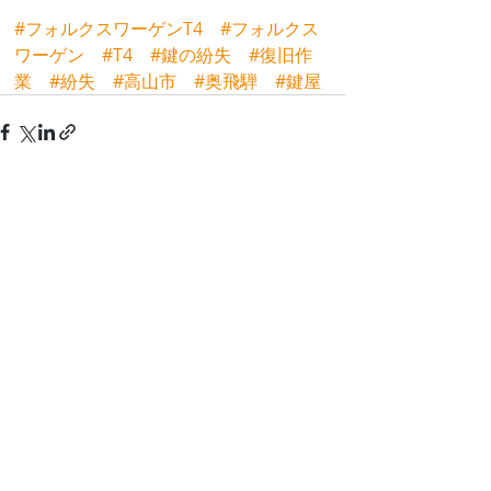
#フォルクスワーゲンT4
#フォルクス
ワーゲン
#T4
#鍵の紛失
#復旧作
業
#紛失
#高山市
#奥飛騨
#鍵屋
最新記事
すべて表示