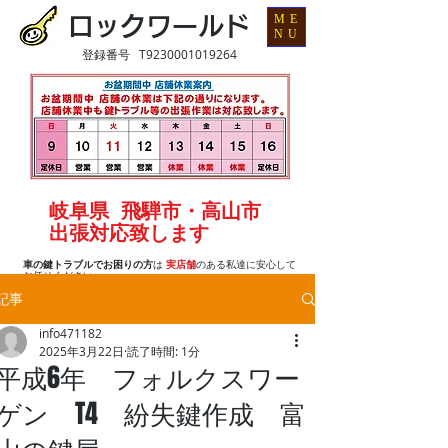
ME
ロックワールド
NU
登録番号 T9230001019264
岐阜県 飛騨市・高山市
出張対応致します
車の鍵トラブルでお困りの方
は
実店舗
のある私達に安心して
お任せください
記事
info471182
2025年3月22日
読了時間: 1分
平成6年 フォルクスワー
ゲン T4 紛失鍵作成 富