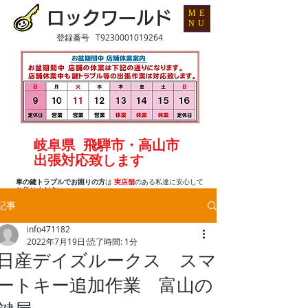
ME
ロックワールド
NU
登録番号 T9230001019264
岐阜県 飛騨市・高山市
出張対応致します
車の鍵トラブルでお困りの方
は
実店舗
のある私達に安心して
お任せください
記事
info471182
2022年7月19日
読了時間: 1分
日産デイズルークス スマ
ートキー追加作業 富山の