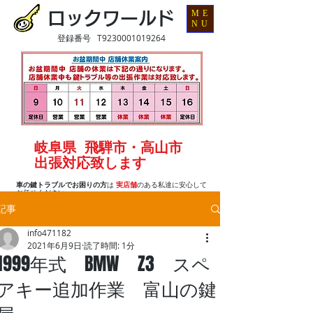
ME
ロックワールド
NU
登録番号 T9230001019264
岐阜県 飛騨市・高山市
出張対応致します
車の鍵トラブルでお困りの方
は
実店舗
のある私達に安心して
お任せください
記事
info471182
2021年6月9日
読了時間: 1分
1999年式 BMW Z3 スペ
アキー追加作業 富山の鍵